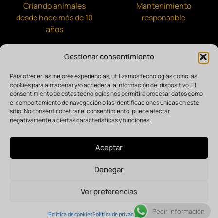
Criando animales
Mantenimiento
desde hace más de 10
responsable
años
Gestionar consentimiento
Para ofrecer las mejores experiencias, utilizamos tecnologías como las
cookies para almacenar y/o acceder a la información del dispositivo. El
Comprometidos con la comunidad
consentimiento de estas tecnologías nos permitirá procesar datos como
el comportamiento de navegación o las identificaciones únicas en este
sitio. No consentir o retirar el consentimiento, puede afectar
negativamente a ciertas características y funciones.
Aceptar
Política de privacidad
Accesibilidad
Aviso Legal
Denegar
Términos de venta
Política de cookies
Agencia Branding & Web ASH Proyectos Creativos SL
Agente Digitalizador:
Ver preferencias
Pedir información
Política de cookies
Política de privacidad
Aviso Legal