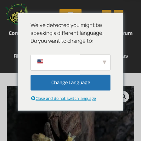
We've detected you might be
Correlophus ciliatus
Correlophus sarasinorum
speaking a different language.
Mniarogekko chahoua
Do you want to change to:
Rhacodactylus auriculatus
Rhacodactylus leachianus
Eurydactylodes
Otros reptiles
Change Language
Close and do not switch language