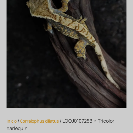
Inicio
Correlophus ciliatus
/
/ LOOJ010725B ♂ Tricolor
harlequin