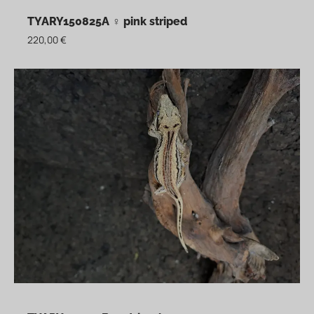
TYARY150825A ♀ pink striped
220,00
€