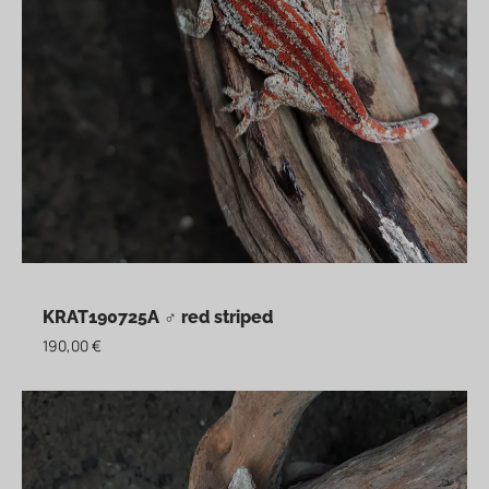
KRAT190725A ♂ red striped
190,00
€