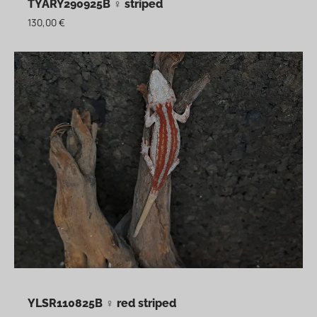
TYARY290925B ♀ striped
130,00
€
YLSR110825B ♀ red striped