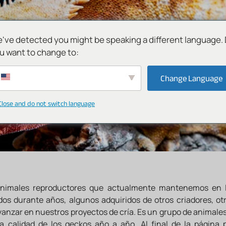
UESTRA COLECCIÓN
DISPONIBLES
INFORMACI
've detected you might be speaking a different language.
u want to change to:
orrelophus ciliat
Change Language
HEMBRAS
Close and do not switch language
animales reproductores que actualmente mantenemos en l
dos durante años, algunos adquiridos de otros criadores, ot
avanzar en nuestros proyectos de cría. Es un grupo de animal
 calidad de los geckos año a año. Al final de la página 