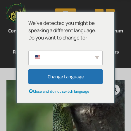
We've detected you might be
Correlophus ciliatus
Correlophus sarasinorum
speaking a different language.
Mniarogekko chahoua
Do you want to change to:
Rhacodactylus auriculatus
Rhacodactylus leachianus
Eurydactylodes
Otros reptiles
Change Language
Close and do not switch language