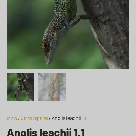
Inicio
Otros reptiles
/
/ Anolis leachii 1.1
Anolis leachii 1.1