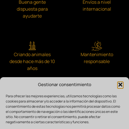
Buena gente
Envíos a nivel
dispuesta para
internacional
ayudarte
Criando animales
Mantenimiento
desde hace más de 10
responsable
años
Gestionar consentimiento
Para ofrecer las mejores experiencias, utilizamos tecnologías como las
cookies para almacenar y/o acceder a la información del dispositivo. El
Comprometidos con la comunidad
consentimiento de estas tecnologías nos permitirá procesar datos como
el comportamiento de navegación o las identificaciones únicas en este
sitio. No consentir o retirar el consentimiento, puede afectar
negativamente a ciertas características y funciones.