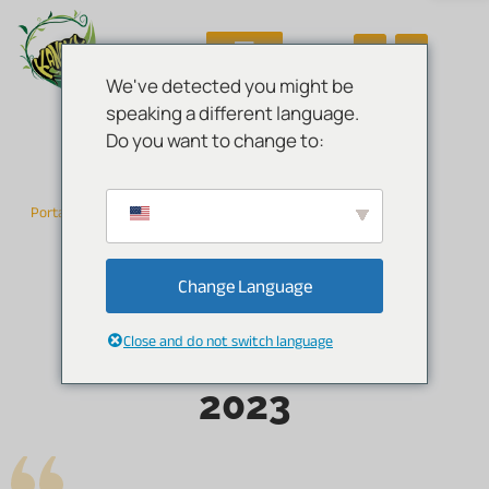
We've detected you might be
speaking a different language.
Do you want to change to:
Mniarogekko chahoua
CRUCES 2023
Portada
Mniarogekko chahoua – Histórico de cruces
»
»
Cruces 2023
Change Language
Close and do not switch language
2023