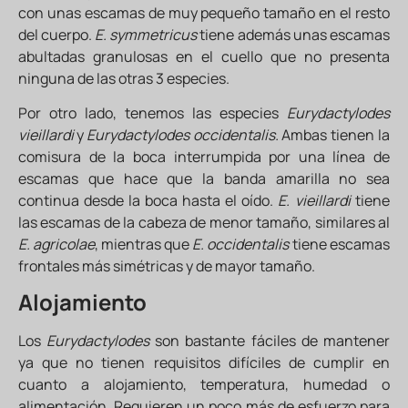
con unas escamas de muy pequeño tamaño en el resto
del cuerpo.
E. symmetricus
tiene además unas escamas
abultadas granulosas en el cuello que no presenta
ninguna de las otras 3 especies.
Por otro lado, tenemos las especies
Eurydactylodes
vieillardi
y
Eurydactylodes occidentalis.
Ambas tienen la
comisura de la boca interrumpida por una línea de
escamas que hace que la banda amarilla no sea
continua desde la boca hasta el oído.
E. vieillardi
tiene
las escamas de la cabeza de menor tamaño, similares al
E. agricolae
, mientras que
E. occidentalis
tiene escamas
frontales más simétricas y de mayor tamaño.
Alojamiento
Los
Eurydactylodes
son bastante fáciles de mantener
ya que no tienen requisitos difíciles de cumplir en
cuanto a alojamiento, temperatura, humedad o
alimentación. Requieren un poco más de esfuerzo para