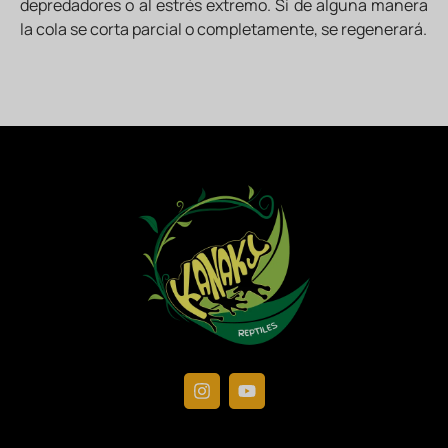
depredadores o al estrés extremo. Si de alguna manera
la cola se corta parcial o completamente, se regenerará.