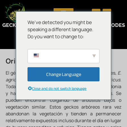
Mantenimiento
We've detected you might be
GECKO CAMALEÓN DE BAUER (EURYDACTYLODES
speaking a different language.
SP.)
Do you want to change to:
Origen
El género
Eurydactylodes
consta de cuatro especies,
E.
Change Language
agricolae, E. vieillardi, E. occidentalis
y
E. symmetricus
.
Todas las especies son endémicas de Nueva Caledonia
Close and do not switch language
y habitan en matorrales y bosques esclerófilos. Se
pueden encontrar colgando de arbustos bajos o
vegetación similar. Estos geckos arbóreos rara vez
abandonan la vegetación y tienden a permanecer
relativamente expuestos incluso durante el día en lugar